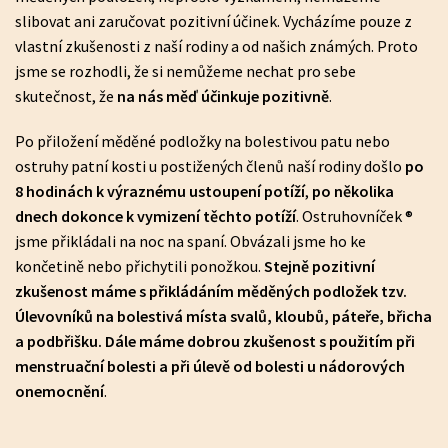
slibovat ani zaručovat pozitivní účinek. Vycházíme pouze z
vlastní zkušenosti z naší rodiny a od našich známých. Proto
jsme se rozhodli, že si nemůžeme nechat pro sebe
skutečnost, že
na nás měď účinkuje pozitivně
.
Po přiložení měděné podložky na bolestivou patu nebo
ostruhy patní kosti u postižených členů naší rodiny došlo
po
8 hodinách k výraznému ustoupení potíží
,
po několika
dnech dokonce k vymizení těchto potíží
. Ostruhovníček ®
jsme přikládali na noc na spaní. Obvázali jsme ho ke
končetině nebo přichytili ponožkou.
Stejně pozitivní
zkušenost máme s přikládáním měděných podložek tzv.
Úlevovníků na bolestivá místa svalů, kloubů, páteře, břicha
a podbřišku. Dále máme dobrou zkušenost s použitím při
menstruační bolesti a při úlevě od bolesti u nádorových
onemocnění
.