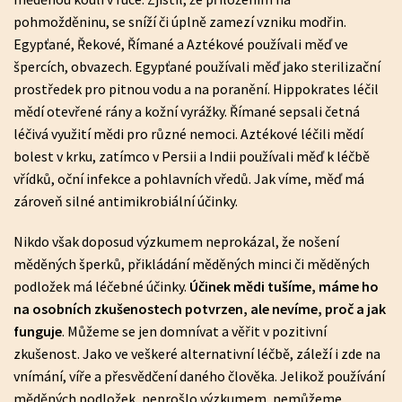
pohmožděninu, se sníží či úplně zamezí vzniku modřin.
Egypťané, Řekové, Římané a Aztékové používali měď ve
špercích, obvazech. Egypťané používali měď jako sterilizační
prostředek pro pitnou vodu a na poranění. Hippokrates léčil
mědí otevřené rány a kožní vyrážky. Římané sepsali četná
léčivá využití mědi pro různé nemoci. Aztékové léčili mědí
bolest v krku, zatímco v Persii a Indii používali měď k léčbě
vřídků, oční infekce a pohlavních vředů. Jak víme, měď má
zároveň silné antimikrobiální účinky.
Nikdo však doposud výzkumem neprokázal, že nošení
měděných šperků, přikládání měděných minci či měděných
podložek má léčebné účinky.
Účinek mědi tušíme, máme ho
na osobních zkušenostech potvrzen, ale nevíme, proč a jak
funguje
. Můžeme se jen domnívat a věřit v pozitivní
zkušenost. Jako ve veškeré alternativní léčbě, záleží i zde na
vnímání, víře a přesvědčení daného člověka. Jelikož používání
měděných podložek, neprošlo výzkumem, nemůžeme