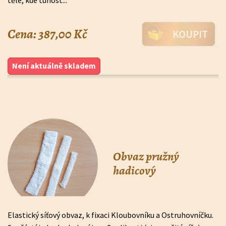
těle, kde tuhost...
Cena: 387,00 Kč
KOUPIT
Není aktuálně skladem
Obvaz pružný
hadicový
Elastický síťový obvaz, k fixaci Kloubovníku a Ostruhovníčku.