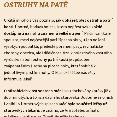
OSTRUHY NA PATĚ
Určitě mnoho z Vás poznalo,
jak dokáže bolet ostruha patní
kosti
. Úporná, bodavá bolest, která nepřestává a
každé
došlápnutí na nohu znamená velké utrpení
. Příčin vzniku je
spousta, mezi nejčastější patří špatná obuv, u žen nošení
vysokých podpatků, předešlé poranění paty, revmatické
choroby, obezita, ale i dědičnost. Vznik bolestivého kostního
výrůstku neboli
ostruhy patní kosti
je způsoben
zvápenatěním šlachy na plosce nohy, která vybíhá k
jednotlivým prstům nohy. O klasické léčbě nás vždy
informuje lékař.
O působících vlastnostech mědi
jsou dochovány zprávy již z
dob minulých, a to již z dávného starověku. Dočteme se o nich
i v bibli, v Homérových spisech.
Měď byla součástí léčby už
starověkých lékařů
. Je známo, že Aristoteles usínal s
měděnou koulí v ruce. Zjistil, že přiložením na